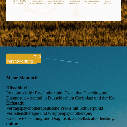
Für Unternehmen, Netzwerke und
Veranstalter:innen: Psychologische Souveränität für Menschen
in Verantwortung
Für Menschen in
Verantwortung
Meine Standorte
Düsseldorf
Privatpraxis für Psychotherapie, Executive Coaching und
Diagnostik – zentral in Düsseldorf am Carlsplatz und der Kö.
Erftstadt
Vertragspsychotherapeutische Praxis mit Schwerpunkt
Verhaltenstherapie und Gruppenpsychotherapie.
Executive Coaching und Diagnostik als Selbstzahlerleistung.
online