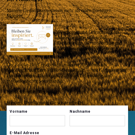
Manche Gedanken verdienen mehr als einen flüchtigen
Moment.
Psychologische Orientierung für
Menschen, die sich selbst,
Beziehungen, Verantwortung und
Veränderung tiefer verstehen
möchten.
Der Franke-Brief erscheint in ruhigem Rhythmus als
Veröffentlichung der Franke-Denkschule — mit Gedanken aus
Psychotherapie, Diagnostik, Führung, Lebenskarte und
psychologischer Souveränität.
Keine schnellen Tipps.
Sondern Orientierung, die weiterarbeitet.