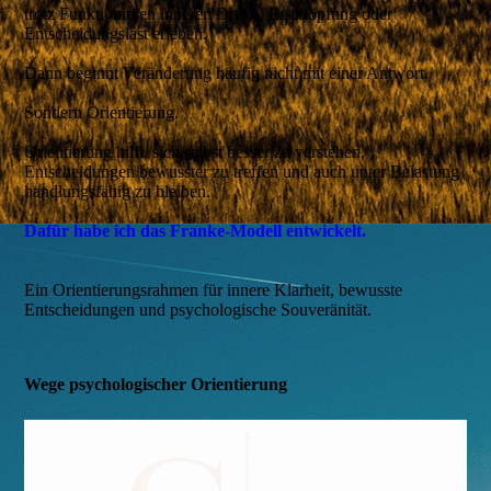
trotz Funktionieren inneren Druck, Erschöpfung oder
Entscheidungslast erleben.
Dann beginnt Veränderung häufig nicht mit einer Antwort.
Sondern Orientierung.
Orientierung hilft, sich selbst besser zu verstehen,
Entscheidungen bewusster zu treffen und auch unter Belastung
handlungsfähig zu bleiben.
Dafür habe ich das Franke-Modell entwickelt.
Ein Orientierungsrahmen für innere Klarheit, bewusste
Entscheidungen und psychologische Souveränität.
Wege psychologischer Orientierung