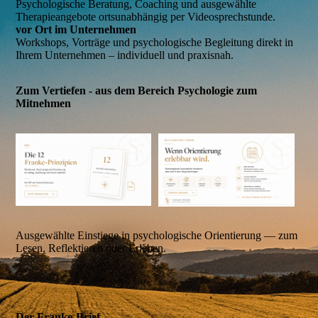
Psychologische Beratung, Coaching und ausgewählte
Therapieangebote ortsunabhängig per Videosprechstunde.
vor Ort im Unternehmen
Workshops, Vorträge und psychologische Begleitung direkt in
Ihrem Unternehmen – individuell und praxisnah.
Zum Vertiefen - aus dem Bereich Psychologie zum
Mitnehmen
Ausgewählte Einstiege in psychologische Orientierung — zum
Lesen, Reflektieren oder Erleben.
Der Franke-Brief