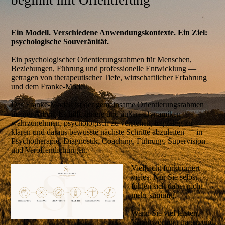
beginnt mit Orientierung
Ein Modell. Verschiedene Anwendungskontexte. Ein Ziel:
psychologische Souveränität.
Ein psychologischer Orientierungsrahmen für Menschen,
Beziehungen, Führung und professionelle Entwicklung —
getragen von therapeutischer Tiefe, wirtschaftlicher Erfahrung
und dem Franke-Modell.
Das Franke-Modell ist der gemeinsame Orientierungsrahmen
meiner Arbeit. Es hilft, innere und äußere Dynamiken
wahrzunehmen, psychologisch zu verstehen, tragfähig zu
klären und daraus bewusste nächste Schritte abzuleiten — in
Psychotherapie, Diagnostik, Coaching, Führung, Supervision
und Veröffentlichungen.
Vielleicht funktioniert
vieles.
Nur Sie selbst
fühlen sich dabei nicht
mehr stimmig.
Wenn Sie viel leisten,
Verantwortung tragen und